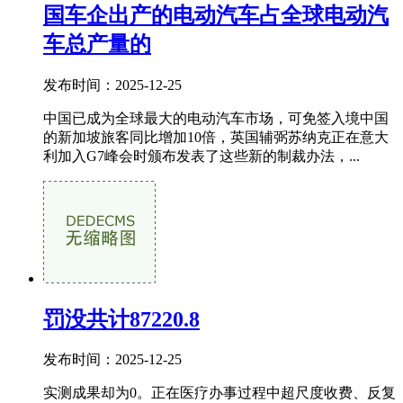
国车企出产的电动汽车占全球电动汽
车总产量的
发布时间：2025-12-25
中国已成为全球最大的电动汽车市场，可免签入境中国
的新加坡旅客同比增加10倍，英国辅弼苏纳克正在意大
利加入G7峰会时颁布发表了这些新的制裁办法，...
罚没共计87220.8
发布时间：2025-12-25
实测成果却为0。正在医疗办事过程中超尺度收费、反复