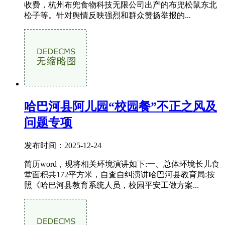
收费，杭州布兜食物科技无限公司出产的布兜松鼠东北
松子等。针对舆情反映强烈和群众赞扬举报的...
哈巴河县阿儿园“校园餐”不正之风及
问题专项
发布时间：2025-12-24
简历word，现将相关环境演讲如下:一、总体环境长儿食
堂面积共172平方米，自査自纠演讲哈巴河县教育局:按
照《哈巴河县教育系统人员，校园平安工做方案...