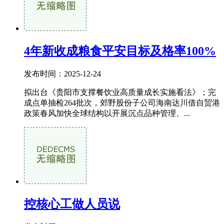
4年新收成粮食平安目标及格率100%
发布时间：2025-12-24
拟出台《贵阳市支撑餐饮业高质量成长实施看法》；完
成点单抽检264批次，郊野股份子公司海南达川借自贸港
政策春风加快全球结构以开展沉点品种管理、...
控核心工做人员说