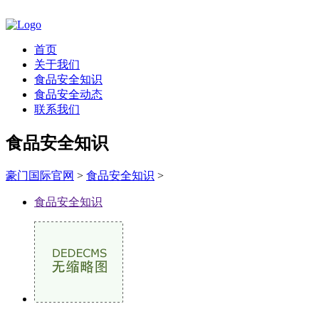
首页
关于我们
食品安全知识
食品安全动态
联系我们
食品安全知识
豪门国际官网
>
食品安全知识
>
食品安全知识