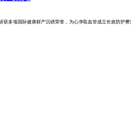
斩获多项国际健康财产沉磅荣誉，为心净取血管成立长效防护樊篱