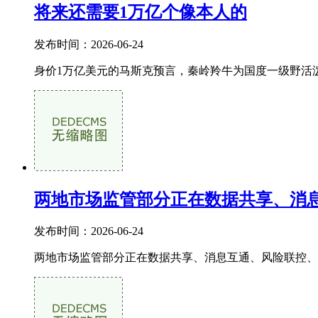
将来还需要1万亿个像本人的
发布时间：2026-06-24
身价1万亿美元的马斯克预言，秦岭羚牛为国度一级野活泼
两地市场监管部分正在数据共享、消
发布时间：2026-06-24
两地市场监管部分正在数据共享、消息互通、风险联控、