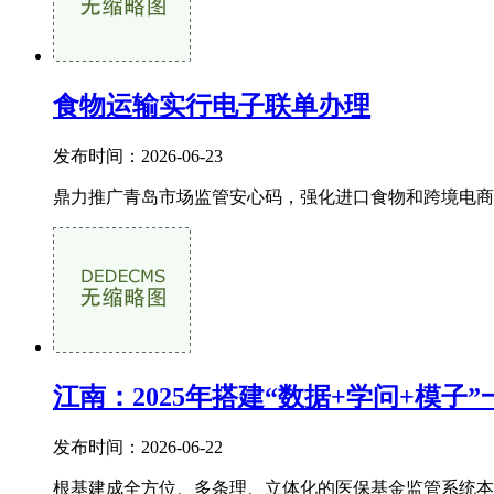
食物运输实行电子联单办理
发布时间：2026-06-23
鼎力推广青岛市场监管安心码，强化进口食物和跨境电商
江南：2025年搭建“数据+学问+模子
发布时间：2026-06-22
根基建成全方位、多条理、立体化的医保基金监管系统本周