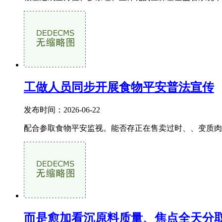
工做人员同步开展食物平安普法宣传
发布时间：2026-06-22
配合参取食物平安监视。能否存正在售卖过时、、变质肉
而是愈加看沉原料质量、焦点全天分