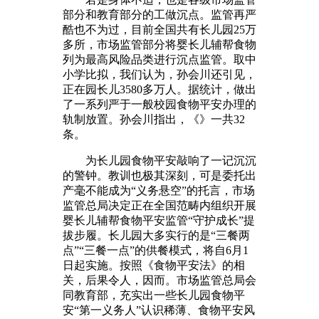
部分和教育部分的工做沉点。监管再严
酷也不为过，目前全国共有长儿园25万
多所，市场监管部分将婴长儿辅帮食物
列为最高风险品类进行沉点监管。取中
小学比拟，我们认为，孙会川还引见，
正在园长儿3580多万人。据统计，做出
了一系列严于一般校园食物平安办理的
轨制放置。孙会川指出，《》一共32
条。
为长儿园食物平安敲响了一记沉沉
的警钟。教训也极其深刻，可是委托出
产毫不能成为“义务悬空”的托言，市场
监管总局决定正在全国范畴内组织开展
婴长儿辅帮食物平安监管“守护成长”提
拔步履。长儿园大多实行的是“三餐两
点”“三餐一点”的供餐模式，将自6月1
日起实施。按照《食物平安法》的相
关，后果令人，因而。市场监管总局会
同教育部，充实出一些长儿园食物平
安“第一义务人”认识稀薄、食物平安风