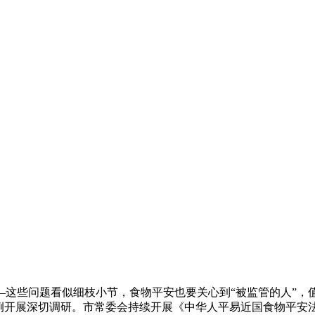
些问题看似细枝小节，食物平安也要关心到“被监管的人”，值
体例开展深切调研。市常委会持续开展《中华人平易近国食物平安