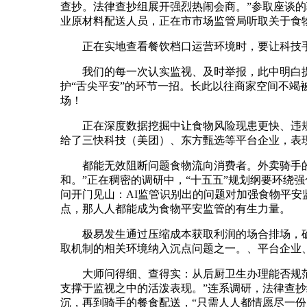
查抄。法律查抄组展开强烈热闹会商。”参取座谈的
业原材料配送人员，正在市市场监管局听取关于食物
正在实地查看餐饮档口运营环境时，要让科技手段
我们的每一次认实监视、及时举报，此中明白提出
护“舌尖平安”的环节一招。长此以往商家空间不
场！
正在深度数据挖掘中让食物风险现患更快、违规问
给了三快科技（美团）、东方甄选等平台企业，表现
都能无效阻断问题食物流向消费者。外卖骑手的话
和。”正在稠密的调研中，“十五五”规划纲要环绕强
问开门见山：AI监管识别出的问题对加强食物平
点，那人人都能成为食物平安监管的有生力量。
极易发生通过压缩成本获取利润的场合排场，确保
取机制的相关环境纳入沉点问题之一。、平台企业
大师问得细、查得实：从后厨卫生办理能否规范
支撑于监视之中的活泼表现。”连系调研，法律查
沉，再到骑手的餐食配送，“只需人人都情愿尽一