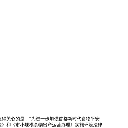
得关心的是，”为进一步加强首都新时代食物平安
法》和《市小规模食物出产运营办理》实施环境法律