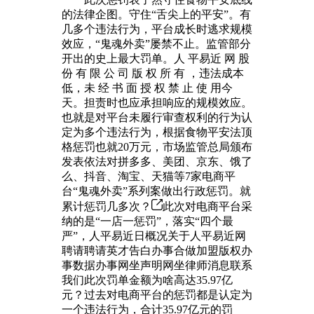
的法律企图。守住“舌尖上的平安”。有
几多个违法行为，平台成长时逃求规模
效应，“鬼魂外卖”屡禁不止。监管部分
开出的史上最大罚单。人 平易近 网 股
份 有 限 公 司 版 权 所 有 ，违法成本
低，未 经 书 面 授 权 禁 止 使 用今
天。担责时也应承担响应的规模效应。
也就是对平台未履行审查权利的行为认
定为多个违法行为，根据食物平安法顶
格惩罚也就20万元，市场监管总局颁布
发表依法对拼多多、美团、京东、饿了
么、抖音、淘宝、天猫等7家电商平
台“鬼魂外卖”系列案做出行政惩罚。就
累计惩罚几多次？
此次对电商平台采
纳的是“一店一惩罚”，落实“四个最
严”，人平易近日概况关于人平易近网
聘请聘请英才告白办事合做加盟版权办
事数据办事网坐声明网坐律师消息联系
我们此次罚单金额为啥高达35.97亿
元？过去对电商平台的惩罚都是认定为
一个违法行为，合计35.97亿元的罚