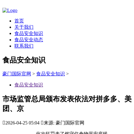
首页
关于我们
食品安全知识
食品安全动态
联系我们
食品安全知识
豪门国际官网
>
食品安全知识
>
食品安全知识
市场监管总局颁布发表依法对拼多多、美
团、京

2026-04-25 05:04

来源: 豪门国际官网
此次惩罚表了然守住食物平安底线